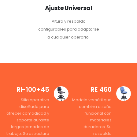
Ajuste Universal
Altura y respaldo
configurables para adaptarse
a cualquier operario.
RI-100+45
RE 460
Silla operativa
Modelo versátil que
diseñada para
combina diseño
ofrecer comodidad y
funcional con
soporte durante
materiales
largas jornadas de
duraderos. Su
trabajo. Su estructura
respaldo