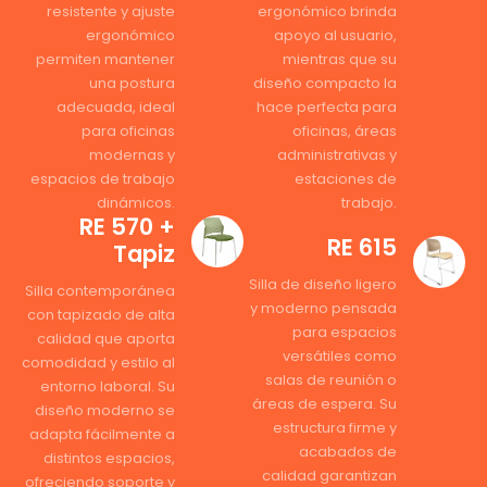
resistente y ajuste
ergonómico brinda
ergonómico
apoyo al usuario,
permiten mantener
mientras que su
una postura
diseño compacto la
adecuada, ideal
hace perfecta para
para oficinas
oficinas, áreas
modernas y
administrativas y
espacios de trabajo
estaciones de
dinámicos.
trabajo.
RE 570 +
RE 615
Tapiz
Silla de diseño ligero
Silla contemporánea
y moderno pensada
con tapizado de alta
para espacios
calidad que aporta
versátiles como
comodidad y estilo al
salas de reunión o
entorno laboral. Su
áreas de espera. Su
diseño moderno se
estructura firme y
adapta fácilmente a
acabados de
distintos espacios,
calidad garantizan
ofreciendo soporte y