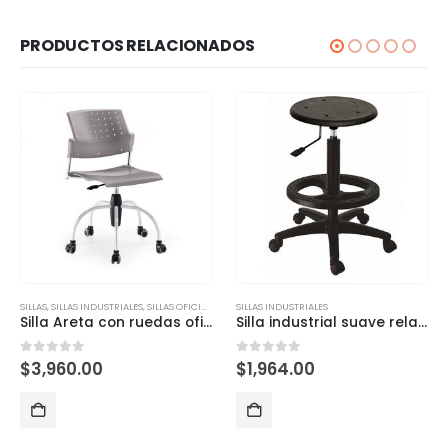
PRODUCTOS RELACIONADOS
SILLAS
,
SILLAS INDUSTRIALES
,
SILLAS OFICINA
,
SILLAS OPERATIVAS
SILLAS INDUSTRIALES
Silla Areta con ruedas oficina y almacén
Silla industrial suave rela con anillo para pies
0
out of 5
0
out of 5
$
3,960.00
$
1,964.00