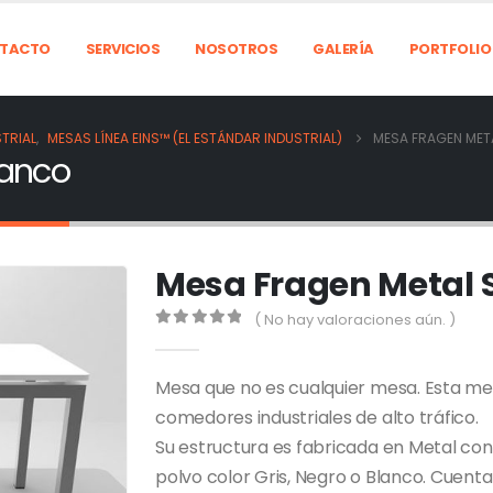
TACTO
SERVICIOS
NOSOTROS
GALERÍA
PORTFOLIO
TRIAL
,
MESAS LÍNEA EINS™ (EL ESTÁNDAR INDUSTRIAL)
MESA FRAGEN MET
lanco
Mesa Fragen Metal 
( No hay valoraciones aún. )
0
out of 5
Mesa que no es cualquier mesa. Esta me
comedores industriales de alto tráfico.
Su estructura es fabricada en Metal con
polvo color Gris, Negro o Blanco. Cuenta