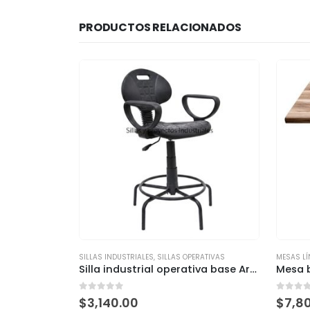
PRODUCTOS RELACIONADOS
SILLAS INDUSTRIALES
,
SILLAS OPERATIVAS
MESAS LÍ
Silla industrial operativa base Araña
0
out of 5
0
out 
$
3,140.00
$
7,8