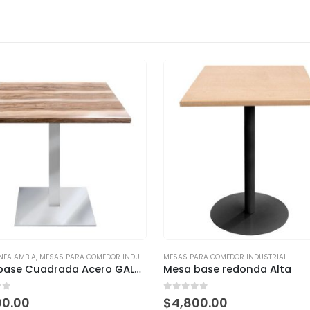
NEA AMBIA
,
MESAS PARA COMEDOR INDUSTRIAL
MESAS PARA COMEDOR INDUSTRIAL
Mesa base Cuadrada Acero GALVANIZADO
Mesa base redonda Alta
of 5
0
out of 5
00.00
$
4,800.00