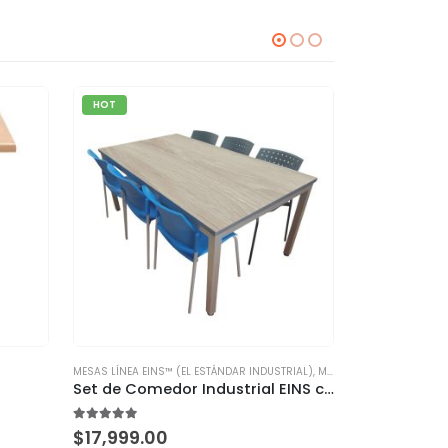
HOT
-6%
MESAS LÍNEA EINS™ (EL ESTÁNDAR INDUSTRIAL)
,
MESAS PARA COMEDOR INDUSTRIAL
SILLAS INDUSTRI
Set de Comedor Industrial EINS con 6 Sillas Areta Certificadas | Resistencia y Diseño Italiano
5.00
out of 5
0
out of 5
$
17,999.00
$
2,862.00