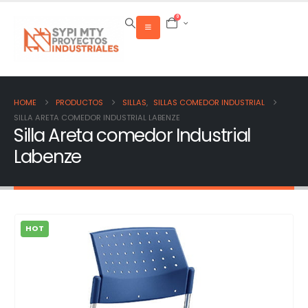
0
HOME
PRODUCTOS
SILLAS
,
SILLAS COMEDOR INDUSTRIAL
SILLA ARETA COMEDOR INDUSTRIAL LABENZE
Silla Areta comedor Industrial
Labenze
HOT