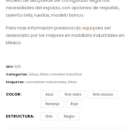
Modelo de silla puede ser configurado según las
necesidades del espacio, con opciones de respaldo,
asiento tela, ruedas, modelo banco.
Para mas información presiona
clic aquí
para ser
asesorado por los mejores en mobiliario industriales en
México.
SKU:
N/D
Categorías:
Sillas
,
Sillas comedor Industrial
Etiquetas:
comedores industriales
,
Sillas
COLOR
Azul
Gris claro
Gris oscuro
Naranja
Rojo
ESTRUCTURA
Gris
Negro