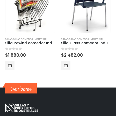
SILLAS
,
SILLAS COMEDOR INDUSTRIAL
SILLAS
,
SILLAS COMEDOR INDUSTRIAL
Silla Rewind comedor Industrial Colores
Silla Class comedor Industrial con brazos
0
out of 5
0
out of 5
$
1,880.00
$
2,482.00
Escríbenos