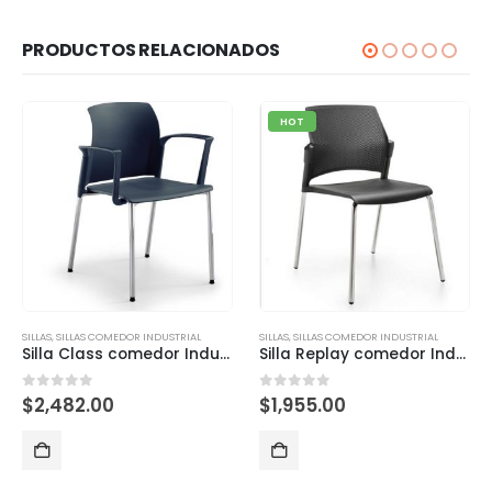
PRODUCTOS RELACIONADOS
HOT
SILLAS
,
SILLAS COMEDOR INDUSTRIAL
SILLAS
,
SILLAS COMEDOR INDUSTRIAL
Silla Class comedor Industrial con brazos
Silla Replay comedor Industrial Gris
0
out of 5
0
out of 5
$
2,482.00
$
1,955.00