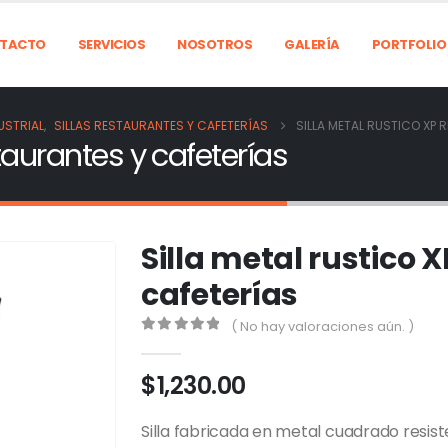
TACTO
SERVICIOS
NOSOTROS
GALERÍA
PORTFOLIO
USTRIAL
,
SILLAS RESTAURANTES Y CAFETERÍAS
SILLA METAL RUSTICO XP 
staurantes y cafeterías
Silla metal rustico 
cafeterías
( No hay valoraciones aún. )
0
out of 5
$
1,230.00
Silla fabricada en metal cuadrado resi