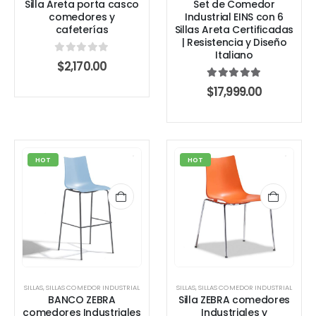
Silla Areta porta casco
Set de Comedor
comedores y
Industrial EINS con 6
cafeterías
Sillas Areta Certificadas
| Resistencia y Diseño
Italiano
0
out of 5
$
2,170.00
5.00
out of 5
$
17,999.00
HOT
HOT
SILLAS
,
SILLAS COMEDOR INDUSTRIAL
SILLAS
,
SILLAS COMEDOR INDUSTRIAL
BANCO ZEBRA
Silla ZEBRA comedores
comedores Industriales
Industriales y