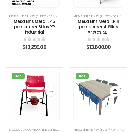
MESAS LÍNEA EINS™ (EL ESTÁNDAR INDUSTRIAL)
,
MESAS PARA COMEDOR INDUSTRIAL
MESAS LÍNEA EINS™ (EL ESTÁNDAR INDUSTRIAL)
Mesa Eins Metal LP 6
Mesa Eins Metal LP 4
personas + Sillas XP
personas + 4 Sillas
industrial
Aretas SET
0
out of 5
0
out of 5
$
13,299.00
$
13,800.00
HOT
HOT
SILLAS
,
SILLAS COMEDOR INDUSTRIAL
,
SILLAS INDUSTRIALES
MESAS LÍNEA EINS™ (EL ESTÁNDAR INDUSTRIAL)