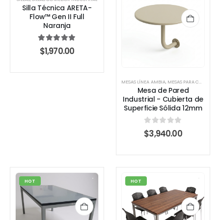
Silla Técnica ARETA-
Flow™ Gen II Full
Naranja
5.00
out of 5
$
1,970.00
MESAS LÍNEA AMBIA
,
MESAS PARA COMEDOR INDUSTRIAL
Mesa de Pared
Industrial - Cubierta de
Superficie Sólida 12mm
0
out of 5
$
3,940.00
HOT
HOT