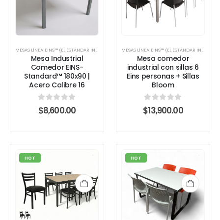
MESAS LÍNEA EINS™ (EL ESTÁNDAR INDUSTRIAL)
,
MESAS PARA COMEDOR INDUSTRIAL
MESAS LÍNEA EINS™ (EL ESTÁNDAR INDUSTRIAL)
Mesa Industrial
Mesa comedor
Comedor EINS-
industrial con sillas 6
Standard™ 180x90 |
Eins personas + Sillas
Acero Calibre 16
Bloom
0
out of 5
0
out of 5
$
8,600.00
$
13,900.00
HOT
HOT