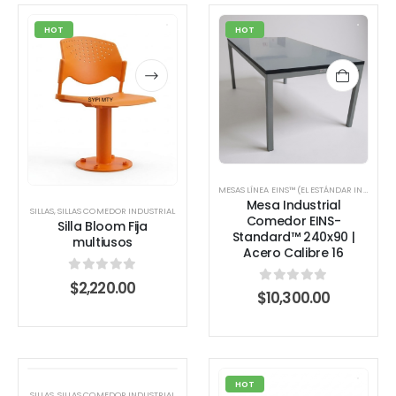
HOT
HOT
MESAS LÍNEA EINS™ (EL ESTÁNDAR INDUSTRIAL)
Mesa Industrial
SILLAS
,
SILLAS COMEDOR INDUSTRIAL
Comedor EINS-
Silla Bloom Fija
Standard™ 240x90 |
multiusos
Acero Calibre 16
0
out of 5
$
2,220.00
0
out of 5
$
10,300.00
HOT
HOT
SILLAS
,
SILLAS COMEDOR INDUSTRIAL