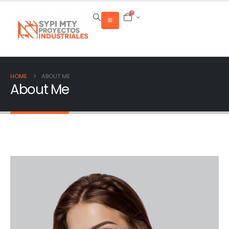
0
HOME
ABOUT ME
About Me