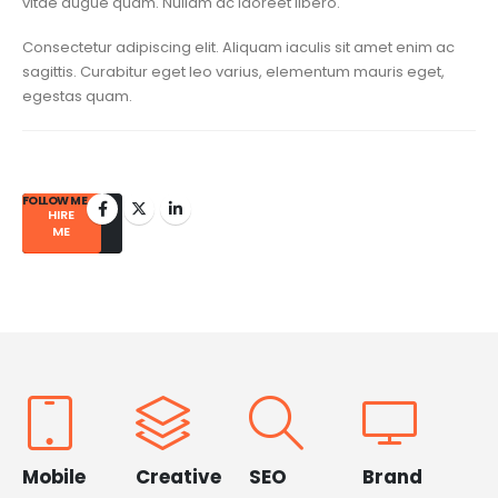
vitae augue quam. Nullam ac laoreet libero.
Consectetur adipiscing elit. Aliquam iaculis sit amet enim ac
sagittis. Curabitur eget leo varius, elementum mauris eget,
egestas quam.
FOLLOW ME
HIRE
GET IN
TOUCH
ME
Mobile
Creative
SEO
Brand