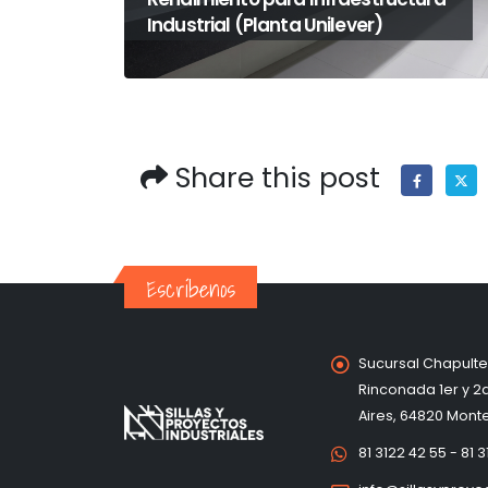
Industrial (Planta Unilever)
Share this post
Escríbenos
Sucursal Chapulte
Rinconada 1er y 2
Aires, 64820 Monter
81 3122 42 55 - 81 