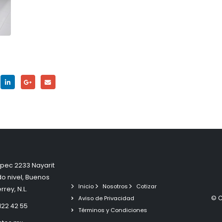
pec 2233 Nayarit
do nivel, Buenos
Inicio
Nosotros
Cotizar
rey, N.L.
© C
Aviso de Privacidad
3122 42 55
Términos y Condiciones