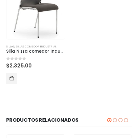
SILLAS
,
SILLAS COMEDOR INDUSTRIAL
Silla Nizza comedor Industrial C/ Brazos
0
out of 5
$
2,325.00
PRODUCTOS RELACIONADOS