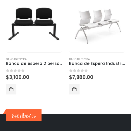
BANCAS ESPERA
BANCAS ESPERA
Banca de espera 2 personas
Banca de Espera Industrial – Modelo Nizza
0
out of 5
0
out of 5
$
3,100.00
$
7,980.00
Escríbenos