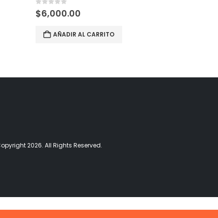
0
out of 5
0
out of 5
$
6,000.00
LEER MÁ
AÑADIR AL CARRITO
opyright 2026. All Rights Reserved.