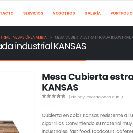
TACTO
SERVICIOS
NOSOTROS
GALERÍA
PORTFOLIO
TRIAL
,
MESAS LÍNEA AMBIA
MESA CUBIERTA ESTRATIFICADA INDUSTRIAL
ada industrial KANSAS
Mesa Cubierta estra
KANSAS
( No hay valoraciones aún. )
0
out of 5
Cubierta en color Kansas resistente a ll
cigarrillos. Convirtiendo su material mu
industriales, fast food, foodcourt, cafete