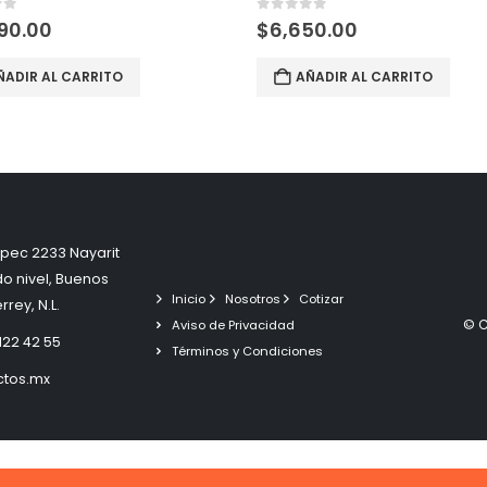
of 5
0
out of 5
990.00
$
6,650.00
ÑADIR AL CARRITO
AÑADIR AL CARRITO
pec 2233 Nayarit
do nivel, Buenos
Inicio
Nosotros
Cotizar
rey, N.L.
© C
Aviso de Privacidad
3122 42 55
Términos y Condiciones
ctos.mx