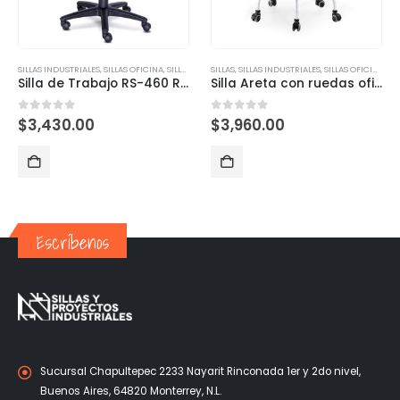
SILLAS INDUSTRIALES
,
SILLAS OFICINA
,
SILLAS OPERATIVAS
SILLAS
,
SILLAS INDUSTRIALES
,
SILLAS OFICINA
,
SI
Silla de Trabajo RS-460 Requiez
Silla Areta con ruedas oficina y almacén
0
out of 5
0
out of 5
$
3,430.00
$
3,960.00
Escríbenos
Sucursal Chapultepec 2233 Nayarit Rinconada 1er y 2do nivel,
Buenos Aires, 64820 Monterrey, N.L.