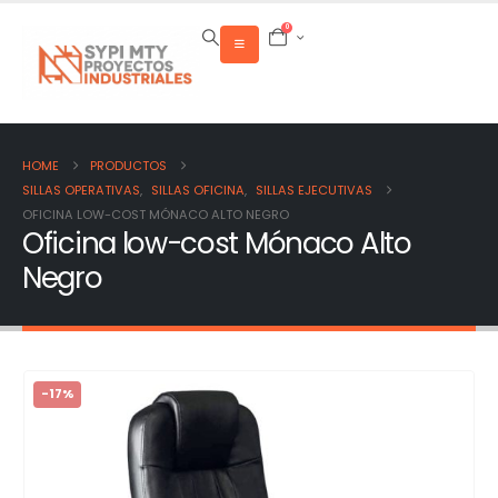
0
HOME
PRODUCTOS
SILLAS OPERATIVAS
,
SILLAS OFICINA
,
SILLAS EJECUTIVAS
OFICINA LOW-COST MÓNACO ALTO NEGRO
Oficina low-cost Mónaco Alto
Negro
-17%