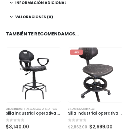
INFORMACIÓN ADICIONAL
VALORACIONES (0)
TAMBIÉN TE RECOMENDAMOS…
-6%
SILLAS INDUSTRIALES
,
SILLAS OPERATIVAS
SILLAS INDUSTRIALES
Silla industrial operativa base Araña
Silla industrial operativa trabajos pesados KX301
0
out of 5
0
out of 5
$
3,140.00
$
2,699.00
$
2,862.00