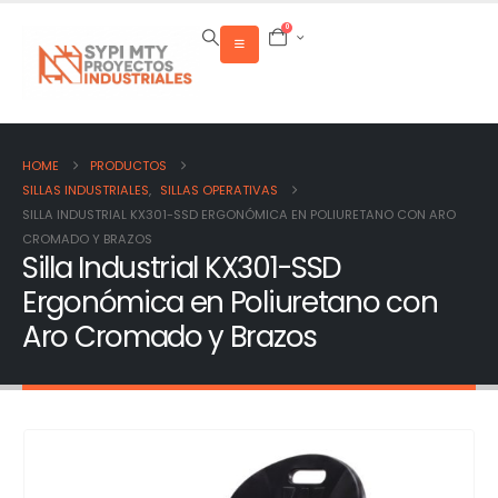
0
HOME
PRODUCTOS
SILLAS INDUSTRIALES
,
SILLAS OPERATIVAS
SILLA INDUSTRIAL KX301-SSD ERGONÓMICA EN POLIURETANO CON ARO
CROMADO Y BRAZOS
Silla Industrial KX301-SSD
Ergonómica en Poliuretano con
Aro Cromado y Brazos