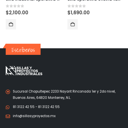
0
out of 5
0
out of 5
$
2,100.00
$
1,690.00
Escríbenos
Sucursal Chapultepec 2233 Nayarit Rinconada 1er y 2do nivel,
Buenos Aires, 64820 Monterrey, N.L.
81 3122 42 55 - 81 3122 42 55
info@sillasyproyectos.mx