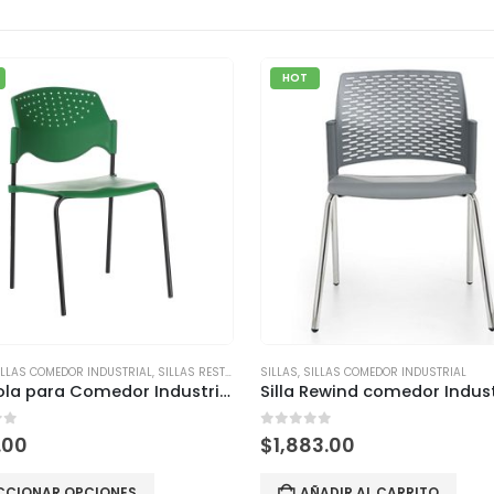
HOT
ILLAS COMEDOR INDUSTRIAL
,
SILLAS RESTAURANTES Y CAFETERÍAS
SILLAS
,
SILLAS COMEDOR INDUSTRIAL
Silla Pola para Comedor Industrial y Cafetería | Soporte 110kg | Fabricación Nacional
of 5
0
out of 5
.00
$
1,883.00
CCIONAR OPCIONES
AÑADIR AL CARRITO