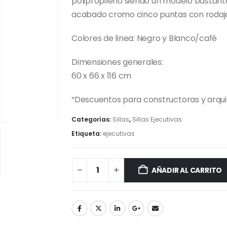
polipropileno siendo un modelo bastante
acabado cromo cinco puntas con rodaja
Colores de linea: Negro y Blanco/café
Dimensiones generales:
60 x 66 x 116 cm
“Descuentos para constructoras y arq
Categorías:
Sillas
,
Sillas Ejecutivas
Etiqueta:
ejecutivas
AÑADIR AL CARRITO