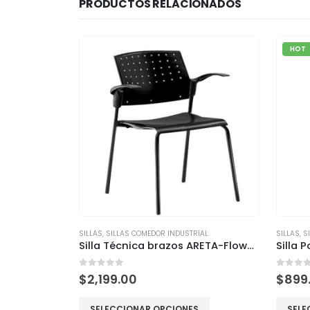
PRODUCTOS RELACIONADOS
HOT
SILLAS
,
SILLAS COMEDOR INDUSTRIAL
SILLAS
,
S
Silla Técnica brazos ARETA-Flow™ Gen II
0
out of 5
0
out 
$
2,199.00
$
899
SELECCIONAR OPCIONES
SELE