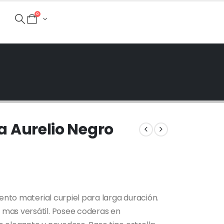
0
va Aurelio Negro
iento material curpiel para larga duración.
mas versátil. Posee coderas en