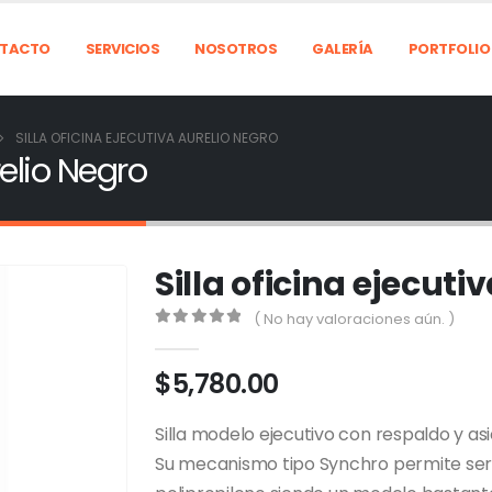
TACTO
SERVICIOS
NOSOTROS
GALERÍA
PORTFOLIO
SILLA OFICINA EJECUTIVA AURELIO NEGRO
relio Negro
Silla oficina ejecuti
( No hay valoraciones aún. )
0
out of 5
$
5,780.00
Silla modelo ejecutivo con respaldo y as
Su mecanismo tipo Synchro permite ser 