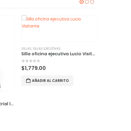
HOT
SILLAS
,
SILLAS EJECUTIVAS
Silla oficina ejecutiva Lucio Visitante
0
out of 5
$
1,779.00
AÑADIR AL CARRITO
SILLAS
,
SILLAS C
Silla Rewind comedor Industrial labenze
0
out of 5
$
1,570.00
SELECCION