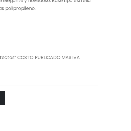
 elegante y novedoso. Base tipo estrella
s polipropileno.
uitectos” COSTO PUBLICADO MAS IVA