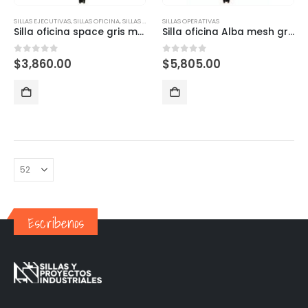
SILLAS EJECUTIVAS
,
SILLAS OFICINA
,
SILLAS OPERATIVAS
SILLAS OPERATIVAS
Silla oficina space gris mesh
Silla oficina Alba mesh gris
0
out of 5
0
out of 5
$
3,860.00
$
5,805.00
Escríbenos