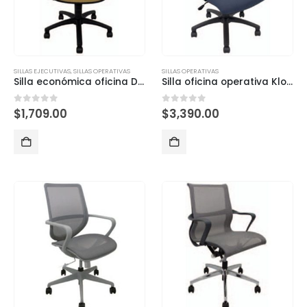
SILLAS EJECUTIVAS
,
SILLAS OPERATIVAS
SILLAS OPERATIVAS
Silla económica oficina Dark colores
Silla oficina operativa Kloss azul
0
out of 5
0
out of 5
$
1,709.00
$
3,390.00