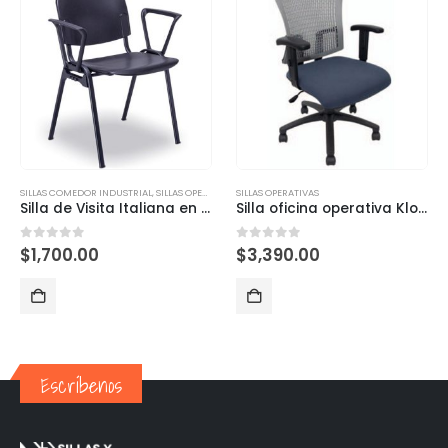
SILLAS COMEDOR INDUSTRIAL
,
SILLAS OPERATIVAS
SILLAS OPERATIVAS
Silla de Visita Italiana en Polipropileno RE-1068
Silla oficina operativa Kloss azul
0
out of 5
0
out of 5
$
1,700.00
$
3,390.00
Escríbenos