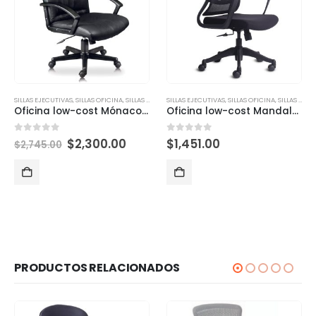
SILLAS EJECUTIVAS
,
SILLAS OFICINA
,
SILLAS OPERATIVAS
SILLAS EJECUTIVAS
,
SILLAS OFICINA
,
SILLAS OPERATIVAS
Oficina low-cost Mónaco respaldo ALTO
Oficina low-cost Mandalorian operativa oficinas
0
out of 5
0
out of 5
$
2,300.00
$
1,451.00
$
2,745.00
PRODUCTOS RELACIONADOS