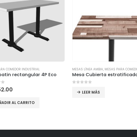
ARA COMEDOR INDUSTRIAL
MESAS LÍNEA AMBIA
,
MESAS PARA COMEDOR IN
atin rectangular 4P Eco
of 5
0
out of 5
52.00
LEER MÁS
ÑADIR AL CARRITO