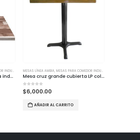
DUSTRIAL
MESAS LÍNEA AMBIA
,
MESAS PARA COMEDOR INDUSTRIAL
MESAS LÍNEA AMB
Mesa Cubierta estratificada industrial KABANA
Mesa cruz grande cubierta LP colores
0
out of 5
0
out of 5
$
6,000.00
LEER MÁ
AÑADIR AL CARRITO