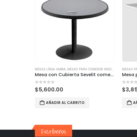
MESAS LÍNEA AMBIA
,
MESAS PARA COMEDOR INDUSTRIAL
MESAS P
Mesa con Cubierta Sevelit comedor Industrial Gris
Mesa p
0
out of 5
0
out 
$
5,600.00
$
3,8
AÑADIR AL CARRITO
A
Escríbenos