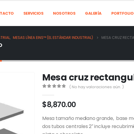
TACTO
SERVICIOS
NOSOTROS
GALERÍA
PORTFOLIO
TRIAL
,
MESAS LÍNEA EINS™ (EL ESTÁNDAR INDUSTRIAL)
MESA CRUZ RECTA
P
Mesa cruz rectangu
( No hay valoraciones aún. )
0
out of 5
$
8,870.00
Mesa tamaño mediano grande, base mo
dos tubos centrales 2″ incluye recubrimi