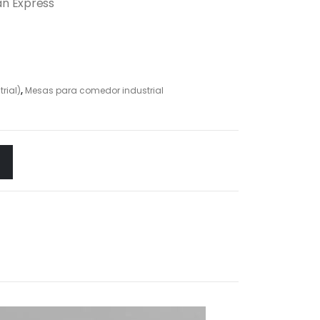
an Express
rial)
,
Mesas para comedor industrial